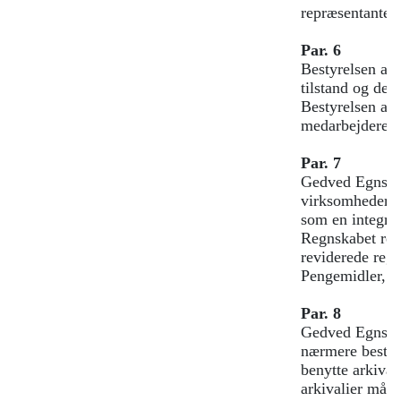
repræsentanter
Par. 6
Bestyrelsen ans
tilstand og der
Bestyrelsen ans
medarbejdere b
Par. 7
Gedved Egnsarki
virksomheder, 
som en integre
Regnskabet rev
reviderede regn
Pengemidler, so
Par. 8
Gedved Egnsarki
nærmere bestem
benytte arkival
arkivalier må i