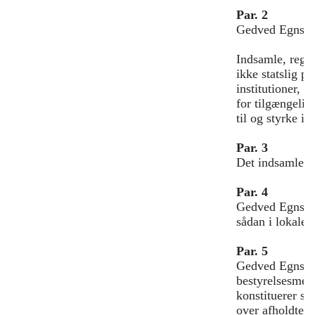
Par. 2
Gedved Egnsark
Indsamle, regis
ikke statslig p
institutioner, s
for tilgængeli
til og styrke in
Par. 3
Det indsamlede 
Par. 4
Gedved Egnsar
sådan i lokale,
Par. 5
Gedved Egnsark
bestyrelsesmed
konstituerer sig
over afholdte m