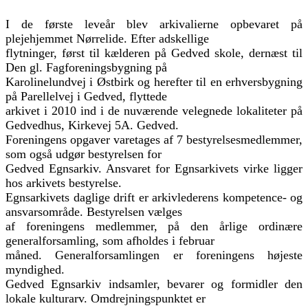
I
de første leveår blev arkivalierne opbevaret på
plejehjemmet Nørrelide. Efter adskellige
flytninger, først til kælderen på Gedved skole, dernæst til
Den gl. Fagforeningsbygning på
Karolinelundvej i Østbirk og herefter til en erhversbygning
på Parellelvej i Gedved, flyttede
arkivet i 2010 ind i de nuværende velegnede lokaliteter på
Gedvedhus, Kirkevej 5A. Gedved.
Foreningens opgaver varetages af 7 bestyrelsesmedlemmer,
som også udgør bestyrelsen for
Gedved Egnsarkiv. Ansvaret for Egnsarkivets virke ligger
hos arkivets bestyrelse.
Egnsarkivets daglige drift er arkivlederens kompetence- og
ansvarsområde. Bestyrelsen vælges
af foreningens medlemmer, på den årlige ordinære
generalforsamling, som afholdes i februar
måned. Generalforsamlingen er foreningens højeste
myndighed.
Gedved Egnsarkiv indsamler, bevarer og formidler den
lokale kulturarv. Omdrejningspunktet er