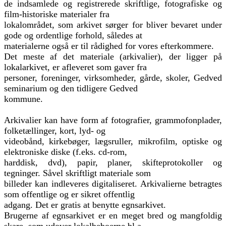
de indsamlede og registrerede skriftlige, fotografiske og
film-historiske materialer fra
lokalområdet, som arkivet sørger for bliver bevaret under
gode og ordentlige forhold, således at
materialerne også er til rådighed for vores efterkommere.
Det meste af det materiale (arkivalier), der ligger på
lokalarkivet, er afleveret som gaver fra
personer, foreninger, virksomheder, gårde, skoler, Gedved
seminarium og den tidligere Gedved
kommune.
Arkivalier kan have form af fotografier, grammofonplader,
folketællinger, kort, lyd- og
videobånd, kirkebøger, lægsruller, mikrofilm, optiske og
elektroniske diske (f.eks. cd-rom,
harddisk, dvd), papir, planer, skifteprotokoller og
tegninger. Såvel skriftligt materiale som
billeder kan indleveres digitaliseret. Arkivalierne betragtes
som offentlige og er sikret offentlig
adgang. Det er gratis at benytte egnsarkivet.
Brugerne af egnsarkivet er en meget bred og mangfoldig