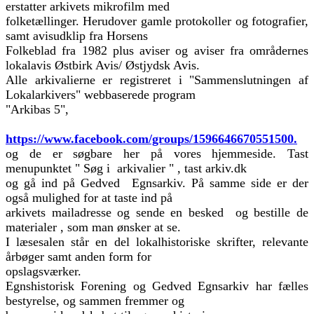
erstatter arkivets mikrofilm med
folketællinger. Herudover gamle protokoller og fotografier,
samt avisudklip fra Horsens
Folkeblad fra 1982 plus aviser og aviser fra områdernes
lokalavis Østbirk Avis/ Østjydsk Avis.
Alle arkivalierne er registreret i "Sammenslutningen af
Lokalarkivers" webbaserede program
"Arkibas 5",
https://www.facebook.com/groups/1596646670551500.
og de er søgbare her på vores hjemmeside. Tast
menupunktet " Søg i arkivalier " , tast arkiv.dk
og gå ind på Gedved Egnsarkiv.
På samme side er der
også mulighed for at taste ind på
arkivets mailadresse og sende en besked og bestille de
materialer , som man ønsker at se.
I læsesalen står en del lokalhistoriske skrifter, relevante
årbøger samt anden form for
opslagsværker.
Egnshistorisk Forening og Gedved Egnsarkiv har fælles
bestyrelse, og sammen fremmer og