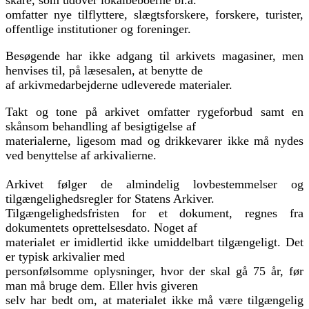
skare, som udover lokalbeboerne bl.a.
omfatter nye tilflyttere, slægtsforskere, forskere, turister,
offentlige institutioner og foreninger.
Besøgende har ikke adgang til arkivets magasiner, men
henvises til, på læsesalen, at benytte de
af arkivmedarbejderne udleverede materialer.
Takt og tone på arkivet omfatter rygeforbud samt en
skånsom behandling af besigtigelse af
materialerne, ligesom mad og drikkevarer ikke må nydes
ved benyttelse af arkivalierne.
Arkivet følger de almindelig lovbestemmelser og
tilgængelighedsregler for Statens Arkiver.
Tilgængelighedsfristen for et dokument, regnes fra
dokumentets oprettelsesdato. Noget af
materialet er imidlertid ikke umiddelbart tilgængeligt. Det
er typisk arkivalier med
personfølsomme oplysninger, hvor der skal gå 75 år, før
man må bruge dem. Eller hvis giveren
selv har bedt om, at materialet ikke må være tilgængelig