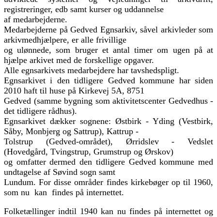
registreringer, edb samt kurser og uddannelse
af medarbejderne.
Medarbejderne på Gedved Egnsarkiv, såvel arkivleder som
arkivmedhjælpere, er alle frivillige
og ulønnede, som bruger et antal timer om ugen på at
hjælpe arkivet med de forskellige opgaver.
Alle egnsarkivets medarbejdere har tavshedspligt.
Egnsarkivet i den tidligere Gedved kommune har siden
2010 haft til huse på Kirkevej 5A, 8751
Gedved (samme bygning som aktivitetscenter Gedvedhus -
det tidligere rådhus).
Egnsarkivet dækker sognene: Østbirk - Yding (Vestbirk,
Såby, Monbjerg og Sattrup), Kattrup -
Tolstrup (Gedved-området), Ørridslev - Vedslet
(Hovedgård, Tvingstrup, Grumstrup og Ørskov)
og omfatter dermed den tidligere Gedved kommune med
undtagelse af Søvind sogn samt
Lundum.
For disse områder findes kirkebøger op til 1960,
som nu kan findes på internettet.
Folketællinger indtil 1940 kan nu findes på internettet og