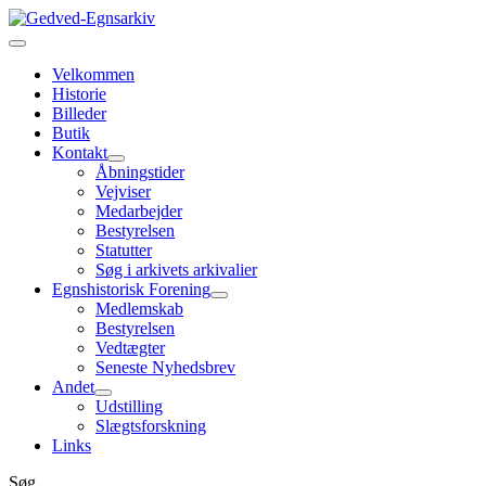
Velkommen
Historie
Billeder
Butik
Kontakt
Åbningstider
Vejviser
Medarbejder
Bestyrelsen
Statutter
Søg i arkivets arkivalier
Egnshistorisk Forening
Medlemskab
Bestyrelsen
Vedtægter
Seneste Nyhedsbrev
Andet
Udstilling
Slægtsforskning
Links
Søg