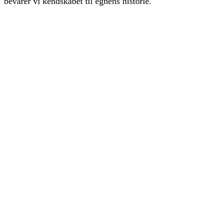
bevarer vi kendskabet til egnens historie
.