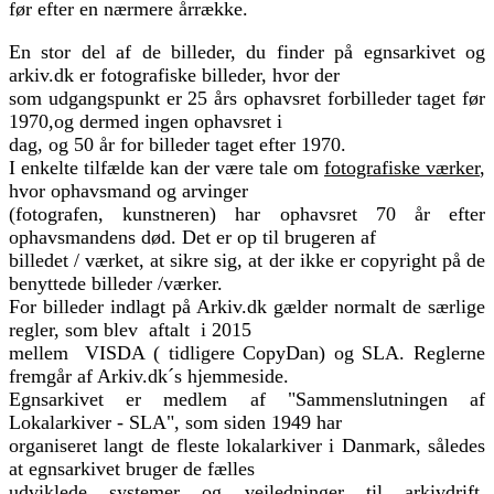
før efter en nærmere årrække.
En stor del af de billeder, du finder på egnsarkivet og
arkiv.dk er fotografiske billeder, hvor der
som udgangspunkt er 25 års ophavsret forbilleder taget før
1970,og dermed ingen ophavsret i
dag, og 50 år for billeder taget efter 1970.
I enkelte tilfælde kan der være tale om
fotografiske værker
,
hvor ophavsmand og arvinger
(fotografen, kunstneren) har ophavsret 70 år efter
ophavsmandens død. Det er op til brugeren af
billedet / værket, at sikre sig, at der ikke er copyright på de
benyttede billeder /værker.
For billeder indlagt på Arkiv.dk gælder normalt de særlige
regler, som blev aftalt i 2015
mellem VISDA ( tidligere CopyDan) og SLA. Reglerne
fremgår af Arkiv.dk´s hjemmeside.
Egnsarkivet er medlem af "Sammenslutningen af
Lokalarkiver - SLA", som siden 1949 har
organiseret langt de fleste lokalarkiver i Danmark, således
at egnsarkivet bruger de fælles
udviklede systemer og vejledninger til arkivdrift,